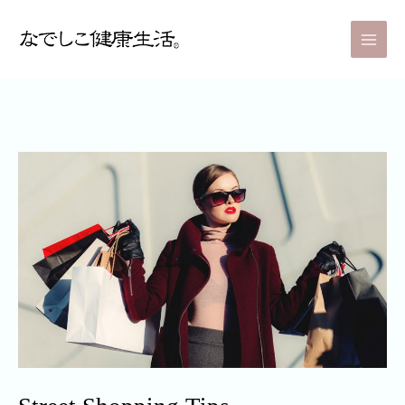
内
Post
Main
容
navigation
Men
を
ス
キ
ッ
プ