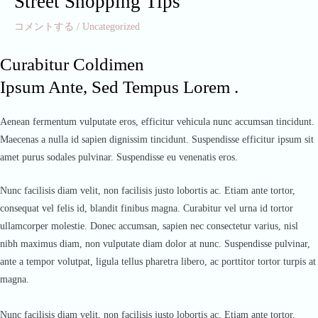
Street Shopping Tips
コメントする
/
Uncategorized
Curabitur Coldimen
Ipsum Ante, Sed Tempus Lorem .
Aenean fermentum vulputate eros, efficitur vehicula nunc accumsan tincidunt.
Maecenas a nulla id sapien dignissim tincidunt. Suspendisse efficitur ipsum sit
amet purus sodales pulvinar. Suspendisse eu venenatis eros.
Nunc facilisis diam velit, non facilisis justo lobortis ac. Etiam ante tortor,
consequat vel felis id, blandit finibus magna. Curabitur vel urna id tortor
ullamcorper molestie. Donec accumsan, sapien nec consectetur varius, nisl
nibh maximus diam, non vulputate diam dolor at nunc. Suspendisse pulvinar,
ante a tempor volutpat, ligula tellus pharetra libero, ac porttitor tortor turpis at
magna.
Nunc facilisis diam velit, non facilisis justo lobortis ac. Etiam ante tortor,